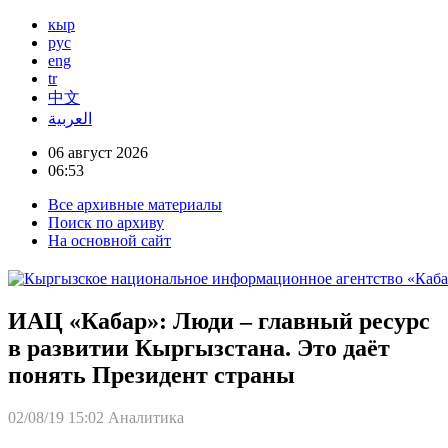
кыр
рус
eng
tr
中文
العربية
06 август 2026
06:53
Все архивные материалы
Поиск по архиву
На основной сайт
ИАЦ «Кабар»: Люди – главный ресурс
в развитии Кыргызстана. Это даёт
понять Президент страны
02/08/19 15:02
Аналитика