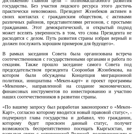
достижению главной цели – полномасштабного развития
государства. Без участия людского ресурса этого достичь
практически невозможно. Президент Жээнбеков активен в
своих контактах с гражданским обществом, с активами
различных районов, представителями регионов, с простыми
гражданами. Этот демократический, и открытый подход
может вселять уверенность в том, что слова Президента не
расходятся с делом. Путь развития страны избран верный и
должен послужить хорошим примером для будущего».
В рамках заседания Совета была организована встреча
соотечественников с государственными органами и работа по
секциям. Также прошло заседание самого Совета под
председательством президента Сооронбая Жээнбекова, на
котором были обсуждены Концепция миграционной
политики, инициатива «Мекен-карт» и проект программы
«Мекеним», направленной на создание экономических,
финансовых инструментов по инвестированию и участию
наших соотечественников в развитии страны.
«По вашему запросу был разработан законопроект о «Мекен-
Карт», согласно которому вводится новый правовой статус», -
подчеркнул глава государства и добавил, что гражданин,
которому будет присвоен данный статус, получит
возможность беспрепятственно посещать Кыргызстан, не
разрывая связи с исторической Родиной, родственниками и