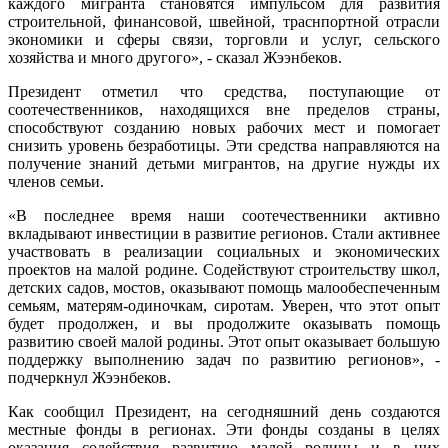
каждого мигранта становятся импульсом для развития
строительной, финансовой, швейной, траснпортной отрасли
экономики и сферы связи, торговли и услуг, сельского
хозяйства и много другого», - сказал Жээнбеков.
Президент отметил что средства, поступающие от
соотечественников, находящихся вне пределов страны,
способствуют созданию новых рабочих мест и помогает
снизить уровень безработицы. Эти средства направляются на
получение знаний детьми мигрантов, на другие нужды их
членов семьи.
«В последнее время наши соотечественники активно
вкладывают инвестиции в развитие регионов. Стали активнее
участвовать в реализации социальных и экономических
проектов на малой родине. Содействуют строительству школ,
детских садов, мостов, оказывают помощь малообеспеченным
семьям, матерям-одиночкам, сиротам. Уверен, что этот опыт
будет продолжен, и вы продолжите оказывать помощь
развитию своей малой родины. Этот опыт оказывает большую
поддержку выполнению задач по развитию регионов», -
подчеркнул Жээнбеков.
Как сообщил Президент, на сегодняшний день создаются
местные фонды в регионах. Эти фонды созданы в целях
оказания содействия развитию малой родины и в них