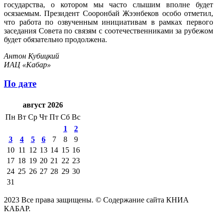
государства, о котором мы часто слышим вполне будет
осязаемым. Президент Сооронбай Жээнбеков особо отметил,
что работа по озвученным инициативам в рамках первого
заседания Совета по связям с соотечественниками за рубежом
будет обязательно продолжена.
Антон Кубицкий
ИАЦ «Кабар»
По дате
август 2026
Пн
Вт
Ср
Чт
Пт
Сб
Вс
1
2
3
4
5
6
7
8
9
10
11
12
13
14
15
16
17
18
19
20
21
22
23
24
25
26
27
28
29
30
31
2023 Все права защищены. © Содержание сайта КНИА
КАБАР.