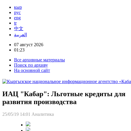
кыр
рус
eng
tr
中文
العربية
07 август 2026
01:23
Все архивные материалы
Поиск по архиву
На основной сайт
ИАЦ "Кабар": Льготные кредиты для
развития производства
25/05/19 14:01
Аналитика