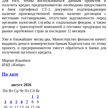
Для того, чтобы воспользоваться данным проектом и
получить кредит, предпринимателю необходимо предоставить
в банк сертификат СТ-1, документы подтверждающие
наличие производственной линии, наличие договоров с
местными поставщиками, отсутствие задолженности перед
органами налоговой службы и социальным фондом, а также
договор с транспортной компанией о поставке продукции на
рынки зарубежных стран за последние 12 месяцев.
Уже в ближайшие месяц-два, Министерство финансов начнет
выдавать деньги коммерческим банкам Кыргызстана по этому
проекту, и предприниматели смогут обратиться в банки для
получения льготного кредита.
Мирлан Киизбаев
ИАЦ «Кабар»
По дате
август 2026
Пн
Вт
Ср
Чт
Пт
Сб
Вс
1
2
3
4
5
6
7
8
9
10
11
12
13
14
15
16