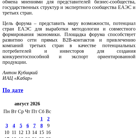
обмена мнениями для представителей бизнес-сообщества,
государственных структур и экспертного сообщества ЕАЭС и
третьих стран.
Цель форума – представить миру возможности, потенциал
стран ЕАЭС для выработки методологии и совместного
формирования экономики. Площадка форума способствует
развитию сети прямых B2B-контактов и привлечению
компаний третьих стран в качестве потенциальных
потребителей и инвесторов для создания
конкурентоспособной и экспорт ориентированной
продукции.
Антон Кубицкий
ИАЦ «Кабар»
По дате
август 2026
Пн
Вт
Ср
Чт
Пт
Сб
Вс
1
2
3
4
5
6
7
8
9
10
11
12
13
14
15
16