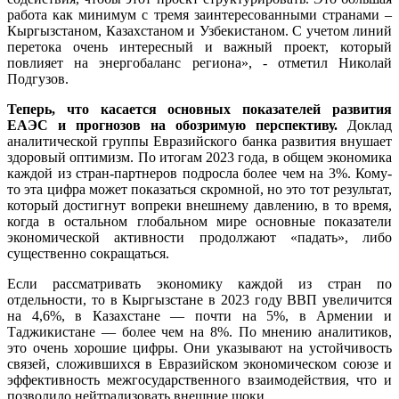
работа как минимум с тремя заинтересованными странами –
Кыргызстаном, Казахстаном и Узбекистаном. С учетом линий
перетока очень интересный и важный проект, который
повлияет на энергобаланс региона», - отметил Николай
Подгузов.
Теперь, что касается основных показателей развития
ЕАЭС и прогнозов на обозримую перспективу.
Доклад
аналитической группы Евразийского банка развития внушает
здоровый оптимизм. По итогам 2023 года, в общем экономика
каждой из стран-партнеров подросла более чем на 3%. Кому-
то эта цифра может показаться скромной, но это тот результат,
который достигнут вопреки внешнему давлению, в то время,
когда в остальном глобальном мире основные показатели
экономической активности продолжают «падать», либо
существенно сокращаться.
Если рассматривать экономику каждой из стран по
отдельности, то в Кыргызстане в 2023 году ВВП увеличится
на 4,6%, в Казахстане — почти на 5%, в Армении и
Таджикистане — более чем на 8%. По мнению аналитиков,
это очень хорошие цифры. Они указывают на устойчивость
связей, сложившихся в Евразийском экономическом союзе и
эффективность межгосударственного взаимодействия, что и
позволило нейтрализовать внешние шоки.