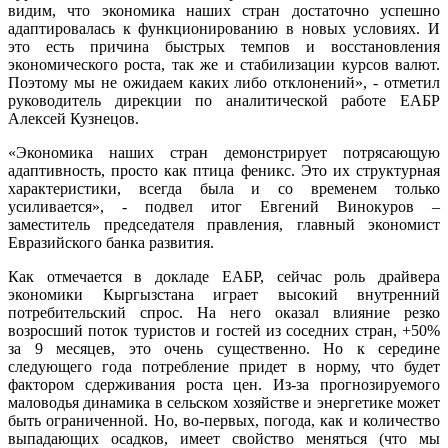
видим, что экономика наших стран достаточно успешно
адаптировалась к функционированию в новых условиях. И
это есть причина быстрых темпов и восстановления
экономического роста, так же и стабилизации курсов валют.
Поэтому мы не ожидаем каких либо отклонений», - отметил
руководитель дирекции по аналитической работе ЕАБР
Алексей Кузнецов.
«Экономика наших стран демонстрирует потрясающую
адаптивность, просто как птица феникс. Это их структурная
характеристики, всегда была и со временем только
усиливается», - подвел итог Евгений Винокуров –
заместитель председателя правления, главный экономист
Евразийского банка развития.
Как отмечается в докладе ЕАБР, сейчас роль драйвера
экономики Кыргызстана играет высокий внутренний
потребительский спрос. На него оказал влияние резко
возросший поток туристов и гостей из соседних стран, +50%
за 9 месяцев, это очень существенно. Но к середине
следующего года потребление придет в норму, что будет
фактором сдерживания роста цен. Из-за прогнозируемого
маловодья динамика в сельском хозяйстве и энергетике может
быть ограниченной. Но, во-первых, погода, как и количество
выпадающих осадков, имеет свойство меняться (что мы