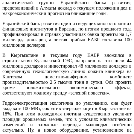
аналитической группы Евразийского банка развития,
представивший в Алматы доклад о текущем положении дел и
макроэкономический прогноз на ближайшие годы.
Евразийский банк развития один из ведущих многосторонних
финансовых институтов в Евразии, по итогам прошлого года
профинансировал в странах-участницах банка проекты на 1,7
миллиарда долларов, а чистая прибыл ЕАБР составила 100
миллионов долларов.
В Кыргызстане в текущем году ЕАБР вложился в
строительство Куланакской ГЭС, направив на эти цели 44
миллиона долларов и инвестировал 48 миллионов долларов в
современную технологическую линию обжига клинкера на
Кантском цементно-шиферном комбинате
производительностью 2,5 тысячи тонн в сутки. Оба проекта
кроме положительного экономического эффекта,
соответствуют модному тренду «зеленой повестки».
Гидроэлектростанция экологична по умолчанию, она будет
выдавать 100 МВт, сократив энергодефицит в Кыргызстане на
18%. При этом возводимая плотина существенно увеличит
площади орошаемых земель, что в условиях климатических
изменений и затяжные периоды маловодья особенно
актуально. Ну, а новое оборудование, установленное на