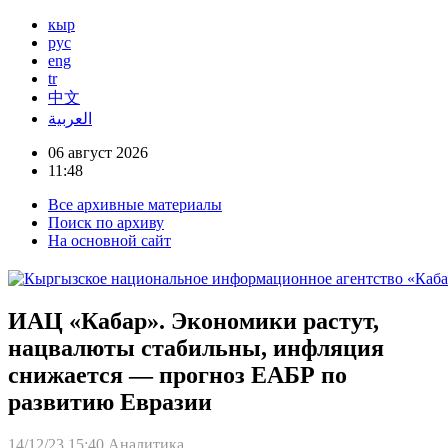
кыр
рус
eng
tr
中文
العربية
06 август 2026
11:48
Все архивные материалы
Поиск по архиву
На основной сайт
ИАЦ «Кабар». Экономики растут,
нацвалюты стабильны, инфляция
снижается — прогноз ЕАБР по
развитию Евразии
14/12/23 15:40
Аналитика