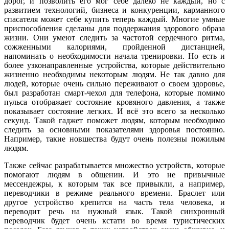
дорог, и позволить его мог себе далеко не каждый, но с
развитием технологий, бизнеса и конкуренции, карманного
спасателя может себе купить теперь каждый. Многие умные
приспособления сделаны для поддержания здорового образа
жизни. Они умеют следить за частотой сердечного ритма,
сожженными калориями, пройденной дистанцией,
напоминать о необходимости начала тренировки. Но есть и
более узконаправленные устройства, которые действительно
жизненно необходимы некоторым людям. Не так давно для
людей, которые очень сильно переживают о своем здоровье,
был разработан смарт-чехол для телефона, которые помимо
пульса отображает состояние кровяного давления, а также
показывает состояние легких. И всё это всего за несколько
секунд. Такой гаджет поможет людям, которым необходимо
следить за основными показателями здоровья постоянно.
Например, такие новшества будут очень полезны пожилым
людям.
Также сейчас разрабатывается множество устройств, которые
помогают людям в общении. И это не привычные
мессендежры, к которым так все привыкли, а например,
переводчики в режиме реального времени. Браслет или
другое устройство крепится на часть тела человека, и
переводит речь на нужный язык. Такой синхронный
переводчик будет очень кстати во время туристических