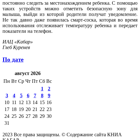
постоянно следить за местонахождением ребенка. С помощью
таких устройств можно отметить безопасную зону для
малыша, выйди из которой родители получат уведомление.
Не так давно даже появилась смарт-соска, которая во время
использования отслеживает температуру ребенка и передает
показатели на телефон.
ИАЦ «Кабар»
Глеб Куренев
По дате
август 2026
Пн
Вт
Ср
Чт
Пт
Сб
Вс
1
2
3
4
5
6
7
8
9
10
11
12
13
14
15
16
17
18
19
20
21
22
23
24
25
26
27
28
29
30
31
2023 Все права защищены. © Содержание сайта КНИА