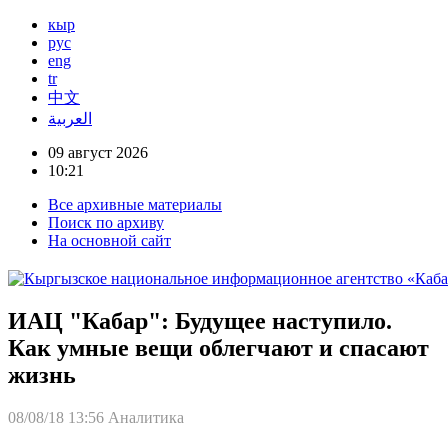
кыр
рус
eng
tr
中文
العربية
09 август 2026
10:21
Все архивные материалы
Поиск по архиву
На основной сайт
ИАЦ "Кабар": Будущее наступило.
Как умные вещи облегчают и спасают
жизнь
08/08/18 13:56
Аналитика