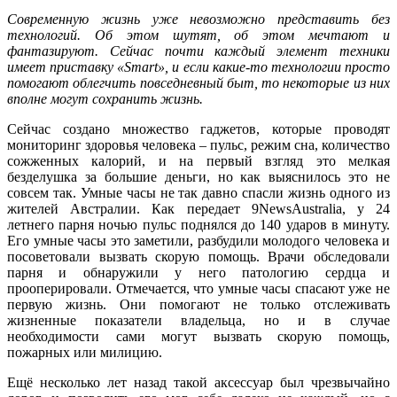
Современную жизнь уже невозможно представить без
технологий. Об этом шутят, об этом мечтают и
фантазируют. Сейчас почти каждый элемент техники
имеет приставку «Smart», и если какие-то технологии просто
помогают облегчить повседневный быт, то некоторые из них
вполне могут сохранить жизнь.
Сейчас создано множество гаджетов, которые проводят
мониторинг здоровья человека – пульс, режим сна, количество
сожженных калорий, и на первый взгляд это мелкая
безделушка за большие деньги, но как выяснилось это не
совсем так. Умные часы не так давно спасли жизнь одного из
жителей Австралии. Как передает 9NewsAustralia, у 24
летнего парня ночью пульс поднялся до 140 ударов в минуту.
Его умные часы это заметили, разбудили молодого человека и
посоветовали вызвать скорую помощь. Врачи обследовали
парня и обнаружили у него патологию сердца и
прооперировали. Отмечается, что умные часы спасают уже не
первую жизнь. Они помогают не только отслеживать
жизненные показатели владельца, но и в случае
необходимости сами могут вызвать скорую помощь,
пожарных или милицию.
Ещё несколько лет назад такой аксессуар был чрезвычайно