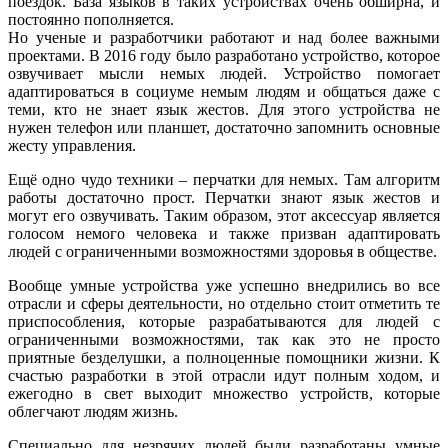
поездок. База языков в таких устройствах очень обширна, и
постоянно пополняется.
Но ученые и разработчики работают и над более важными
проектами. В 2016 году было разработано устройство, которое
озвучивает мысли немых людей. Устройство помогает
адаптироваться в социуме немым людям и общаться даже с
теми, кто не знает язык жестов. Для этого устройства не
нужен телефон или планшет, достаточно запомнить основные
жесту управления.
Ещё одно чудо техники – перчатки для немых. Там алгоритм
работы достаточно прост. Перчатки знают язык жестов и
могут его озвучивать. Таким образом, этот аксессуар является
голосом немого человека и также призван адаптировать
людей с ограниченными возможностями здоровья в обществе.
Вообще умные устройства уже успешно внедрились во все
отрасли и сферы деятельности, но отдельно стоит отметить те
приспособления, которые разрабатываются для людей с
ограниченными возможностями, так как это не просто
приятные безделушки, а полноценные помощники жизни. К
счастью разработки в этой отрасли идут полным ходом, и
ежегодно в свет выходит множество устройств, которые
облегчают людям жизнь.
Специально для незрячих людей были разработаны умные