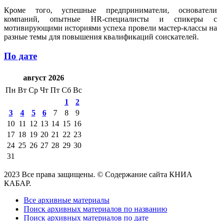
Кроме того, успешные предприниматели, основатели
компаний, опытные HR-специалисты и спикеры с
мотивирующими историями успеха провели мастер-классы на
разные темы для повышения квалификаций соискателей.
По дате
август 2026
Пн
Вт
Ср
Чт
Пт
Сб
Вс
1
2
3
4
5
6
7
8
9
10
11
12
13
14
15
16
17
18
19
20
21
22
23
24
25
26
27
28
29
30
31
2023 Все права защищены. © Содержание сайта КНИА
КАБАР.
Все архивные материалы
Поиск архивных материалов по названию
Поиск архивных материалов по дате