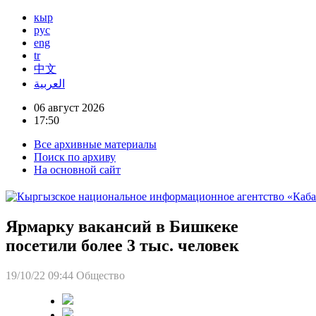
кыр
рус
eng
tr
中文
العربية
06 август 2026
17:50
Все архивные материалы
Поиск по архиву
На основной сайт
Ярмарку вакансий в Бишкеке
посетили более 3 тыс. человек
19/10/22 09:44
Общество