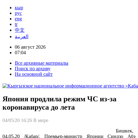
кыр
рус
eng
tr
中文
العربية
06 август 2026
07:04
Все архивные материалы
Поиск по архиву
На основной сайт
Япония продлила режим ЧС из-за
коронавируса до лета
04/05/20 16:26
В мире
Бишкек,
04.05.20 /Кабар/. Премьер-министр Японии Синдзо Абэ