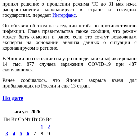
принял решение о продлении режима ЧС до 31 мая из-за
распространения коронавируса в стране и соседних
государствах, передает
Интерфакс
.
Он объявил об этом на заседании штаба по противостоянию
инфекции. Глава правительства также сообщил, что режим
может быть отменен и ранее, если это сочтут возможным
эксперты на основании анализа данных о ситуации с
коронавирусом в регионе.
В Японии по состоянию на утро понедельника зафиксировано
14 тыс. 877 случаев заражения COVID-19 при 487
скончавшихся.
Ранее сообщалось, что Япония закрыла въезд для
прибывающих из России и еще 13 стран.
По дате
август 2026
Пн
Вт
Ср
Чт
Пт
Сб
Вс
1
2
3
4
5
6
7
8
9