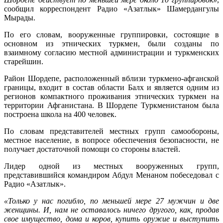
сообщил корреспондент Радио «Азатлык» Шамердангулы
Мырады.
По его словам, вооруженные группировки, состоящие в
основном из этнических туркмен, были созданы по
взаимному согласию местной администрации и туркменских
старейшин.
Район Шордепе, расположенный вблизи туркмено-афганской
границы, входит в состав области Балх и является одним из
регионов компактного проживания этнических туркмен на
территории Афганистана. В Шордепе Туркменистаном была
построена школа на 400 человек.
По словам представителей местных групп самообороны,
местное население, в вопросе обеспечения безопасности, не
получает достаточной помощи со стороны властей.
Лидер одной из местных вооруженных групп,
представившийся командиром Абдул Менаном побеседовал с
Радио «Азатлык».
«Только у нас погибло, по меньшей мере 27 мужчин и две
женщины. И, нам не оставалось ничего другого, как, продав
свое имущество, дома и коров, купить оружие и выступить