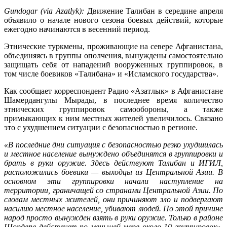
Gundogar (via Azatlyk):
Движение Талибан в середине апреля
объявило о начале нового сезона боевых действий, которые
ежегодно начинаются в весенний период.
Этнические туркмены, проживающие на севере Афганистана,
объединяясь в группы ополчения, вынуждены самостоятельно
защищать себя от нападений вооруженных группировок, в
том числе боевиков «Талибана» и «Исламского государства».
Как сообщает корреспондент Радио «Азатлык» в Афганистане
Шамердангулы Мырады, в последнее время количество
этнических группировок самообороны, а также
примыкающих к ним местных жителей увеличилось. Связано
это с ухудшением ситуации с безопасностью в регионе.
«В последние дни ситуация с безопасностью резко ухудшилась
и местное население вынуждено объединятся в группировки и
брать в руки оружие. Здесь действуют Талибан и ИГИЛ,
расположились боевики — выходцы из Центральной Азии. В
основном эти группировки начали наступление на
территории, граничащей со странами Центральной Азии. По
словам местных жителей, они причиняют зло и подвергают
насилию местное население, убивают людей. По этой причине
народ просто вынужден взять в руки оружие. Только в районе
Шордепе действует по меньшей мере около 10 группировок»
,