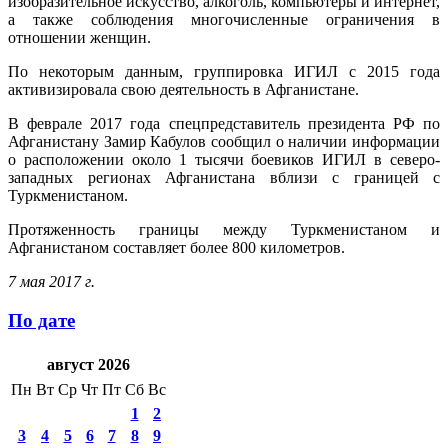
изобразительное искусство, алкоголь, компьютеры и интернет,
а также соблюдения многочисленные ограничения в
отношении женщин.
По некоторым данным, группировка ИГИЛ с 2015 года
активизировала свою деятельность в Афганистане.
В феврале 2017 года спецпредставитель президента РФ по
Афганистану Замир Кабулов сообщил о наличии информации
о расположении около 1 тысячи боевиков ИГИЛ в северо-
западных регионах Афганистана вблизи с границей с
Туркменистаном.
Протяженность границы между Туркменистаном и
Афганистаном составляет более 800 километров.
7 мая 2017 г.
По дате
август 2026
Пн
Вт
Ср
Чт
Пт
Сб
Вс
1
2
3
4
5
6
7
8
9