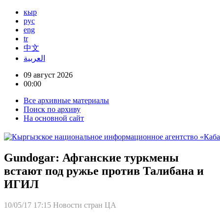
кыр
рус
eng
tr
中文
العربية
09 август 2026
00:00
Все архивные материалы
Поиск по архиву
На основной сайт
Gundogar: Афганские туркмены
встают под ружье против Талибана и
ИГИЛ
10/05/17 17:15
Новости стран ЦА