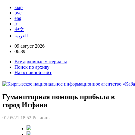
кыр
рус
eng
tr
中文
العربية
09 август 2026
06:39
Все архивные материалы
Поиск по архиву
На основной сайт
Гуманитарная помощь прибыла в
город Исфана
01/05/21 18:52
Регионы