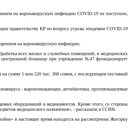
рением на коронавирусную инфекцию COVID-19 не поступало,
ации правительству КР по вопросу угрозы эпидемии COVID-19
дозрением на коронавирусную инфекцию.
бработка всех жилых и служебных помещений, в медицинских
 В центральной больнице при учреждении №47 функционирует
на сумму 1 млн 220 тыс. 368 сомов, с последующим поставкой
ронавируса - жаропонижающие, антибиотики, противокашлевые
димых оборудований и медикаментов. Кроме этого, со стороны
метов медицинского назначения», - рассказали в ГСИН.
 войне» в настоящее время находится на рассмотрении Жогорку