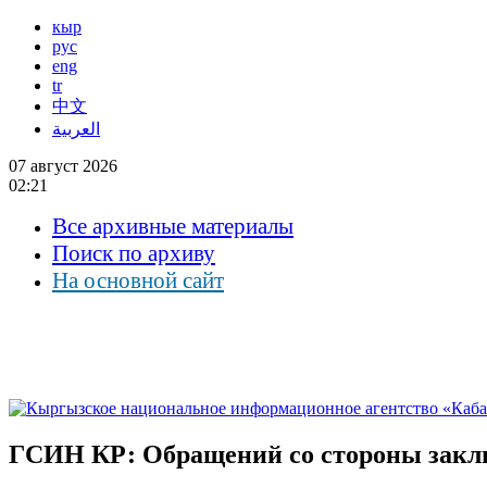
кыр
рус
eng
tr
中文
العربية
07 август 2026
02:21
Все архивные материалы
Поиск по архиву
На основной сайт
ГСИН КР: Обращений со стороны заклю