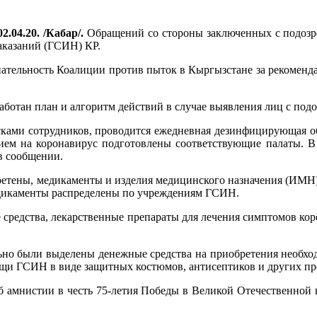
2.04.20. /Кабар/.
Обращений со стороны заключенных с подоз
аказаний (ГСИН) КР.
нательность Коалиции против пыток в Кыргызстане за рекоменд
аботан план и алгоритм действий в случае выявления лиц с по
сками сотрудников, проводится ежедневная дезинфицирующая о
нием на коронавирус подготовлены соответствующие палаты.
в сообщении.
ретены, медикаменты и изделия медицинского назначения (ИМН) 
едикаменты распределены по учреждениям ГСИН.
средства, лекарственные препараты для лечения симптомов ко
ьно были выделены денежные средства на приобретения необхо
 ГСИН в виде защитных костюмов, антисептиков и других пред
Об амнистии в честь 75-летия Победы в Великой Отечественной