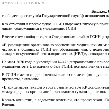
02/04/20 16:07
COVID-19
Бишкек, 0
сообщает пресс-служба Государственной службф исполнения н
Как отметили в пресс-службе, ГСИН выражает глубокую приз
лицам, содержащимся в учреждениях ГСИН.
Вместе с тем сообщается, что Оперативным штабом ГСИН разр
«В учреждениях организовано обеспечение медицинскими ма
частях и в больницах ГСИН для обсервации лиц, с подозре
аппарат искуственной вентиляции легких (ИВЛ)», - говорится 
На март 2020 года в учреждении № 47 централизованно приоб
медикаментов в Центральную базу ГСИН, все закупленные м
В ГСИН имеются в достаточном количестве дезинфицирующие 
препараты, витамины.
«В конце марта текущего года правительством КР дополнител
международных организаций оказываются гуманитарные помощи
Касаясь амнистии, в ведомстве отметили, что проект закон «
Кенеша.