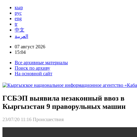
кыр
рус
eng
tr
中文
العربية
07 август 2026
15:04
Все архивные материалы
Поиск по архиву
На основной сайт
ГСБЭП выявила незаконный ввоз в
Кыргызстан 9 праворульных машин
23/07/20 11:16
Происшествия