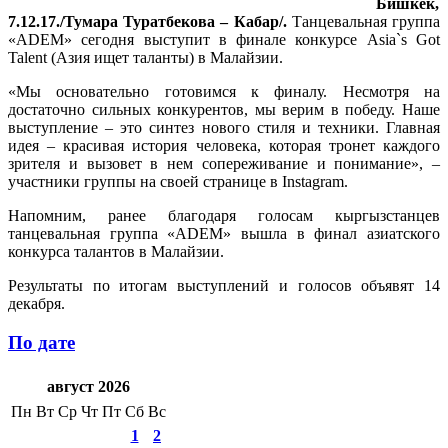
Бишкек,
7.12.17./Тумара Туратбекова – Кабар/.
Танцевальная группа
«ADEM» сегодня выступит в финале конкурсе Asia`s Got
Talent (Азия ищет таланты) в Малайзии.
«Мы основательно готовимся к финалу. Несмотря на
достаточно сильных конкурентов, мы верим в победу. Наше
выступление – это синтез нового стиля и техники. Главная
идея – красивая история человека, которая тронет каждого
зрителя и вызовет в нем сопереживание и понимание», –
участники группы на своей странице в Instagram.
Напомним, ранее благодаря голосам кыргызстанцев
танцевальная группа «ADEM» вышла в финал азиатского
конкурса талантов в Малайзии.
Результаты по итогам выступлений и голосов объявят 14
декабря.
По дате
август 2026
Пн
Вт
Ср
Чт
Пт
Сб
Вс
1
2