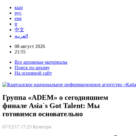
кыр
рус
eng
tr
中文
العربية
08 август 2026
21:55
Все архивные материалы
Поиск по архиву
На основной сайт
Группа «ADEM» о сегодняшнем
финале Asia`s Got Talent: Мы
готовимся основательно
07/12/17 17:23
Культура