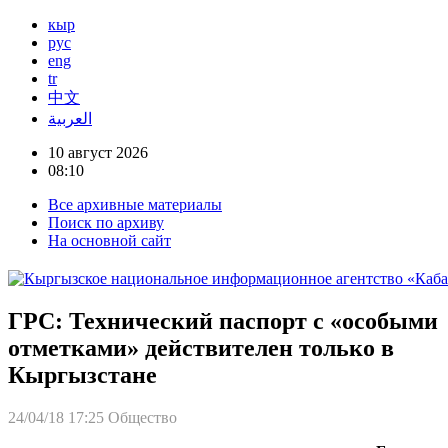
кыр
рус
eng
tr
中文
العربية
10 август 2026
08:10
Все архивные материалы
Поиск по архиву
На основной сайт
ГРС: Технический паспорт с «особыми
отметками» действителен только в
Кыргызстане
24/04/18 17:25
Общество