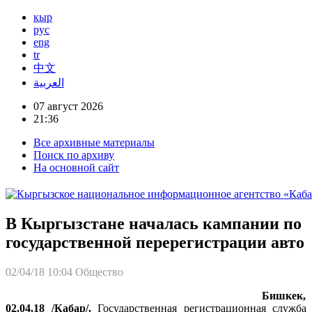
кыр
рус
eng
tr
中文
العربية
07 август 2026
21:36
Все архивные материалы
Поиск по архиву
На основной сайт
В Кыргызстане началась кампании по
государственной перерегистрации авто
02/04/18 10:04
Общество
Бишкек,
02.04.18 /Кабар/.
Государственная регистрационная служба