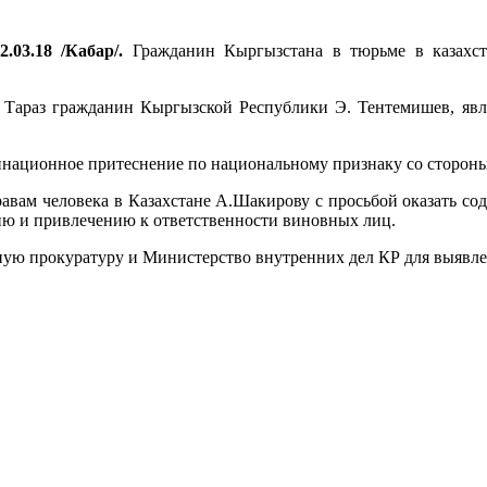
.03.18 /Кабар/.
Гражданин Кыргызстана в тюрьме в казахста
а Тараз гражданин Кыргызской Республики Э. Тентемишев, явл
инационное притеснение по национальному признаку со стороны
вам человека в Казахстане А.Шакирову с просьбой оказать сод
ию и привлечению к ответственности виновных лиц.
ную прокуратуру и Министерство внутренних дел КР для выявл