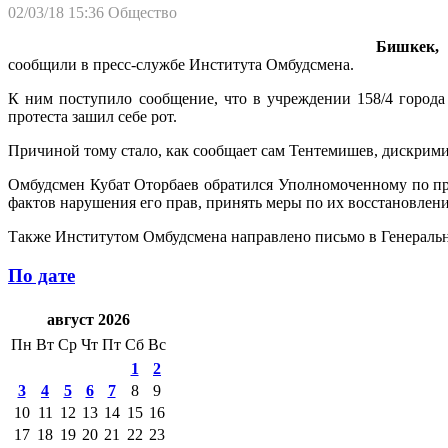
02/03/18 15:36
Общество
Бишкек, 2
сообщили в пресс-службе Института Омбудсмена.
К ним поступило сообщение, что в учреждении 158/4 город
протеста зашил себе рот.
Причиной тому стало, как сообщает сам Тентемишев, дискрим
Омбудсмен Кубат Оторбаев обратился Уполномоченному по пра
фактов нарушения его прав, принять меры по их восстановлен
Также Институтом Омбудсмена направлено письмо в Генераль
По дате
август 2026
Пн
Вт
Ср
Чт
Пт
Сб
Вс
1
2
3
4
5
6
7
8
9
10
11
12
13
14
15
16
17
18
19
20
21
22
23