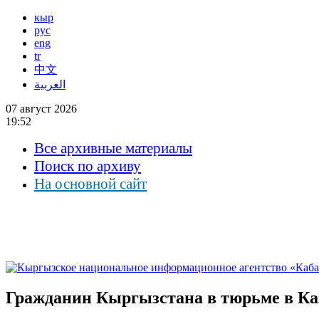
кыр
рус
eng
tr
中文
العربية
07 август 2026
19:52
Все архивные материалы
Поиск по архиву
На основной сайт
Гражданин Кыргызстана в тюрьме в Каз