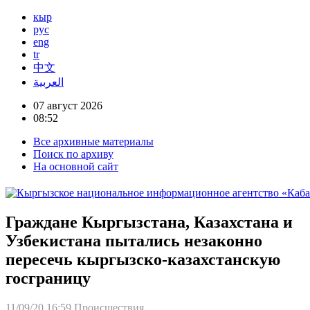
кыр
рус
eng
tr
中文
العربية
07 август 2026
08:52
Все архивные материалы
Поиск по архиву
На основной сайт
Граждане Кыргызстана, Казахстана и
Узбекистана пытались незаконно
пересечь кыргызско-казахстанскую
госграницу
11/09/20 16:59
Происшествия