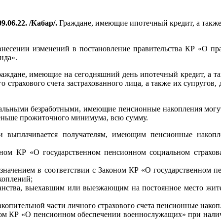
9.06.22. /Кабар/.
Граждане, имеющие ипотечный кредит, а также
внесении изменений в постановление правительства КР «О п
нда».
раждане, имеющие на сегодняшний день ипотечный кредит, а та
о страхового счета застрахованного лица, а также их супругов
альными безработными, имеющие пенсионные накопления могут п
еньше прожиточного минимума, всю сумму.
 и выплачивается получателям, имеющим пенсионные накопл
оном КР «О государственном пенсионном социальном страхо
азначением в соответствии с Законом КР «О государственном п
коплений;
данства, выехавшим или выезжающим на постоянное место жит
акопительной части личного страхового счета пенсионные накоп
ном КР «О пенсионном обеспечении военнослужащих» при наличи