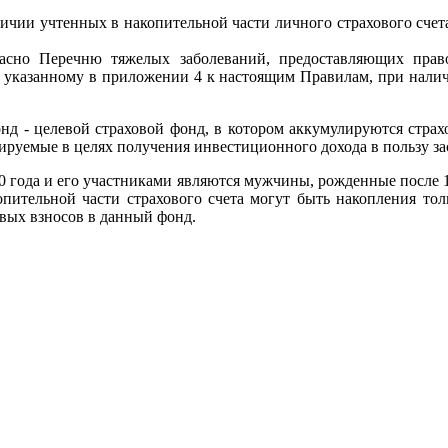
ичии учтенных в накопительной части личного страхового счет
ласно Перечню тяжелых заболеваний, предоставляющих прав
), указанному в приложении 4 к настоящим Правилам, при нали
д - целевой страховой фонд, в котором аккумулируются страх
тируемые в целях получения инвестиционного дохода в пользу з
 года и его участниками являются мужчины, рожденные после 1
копительной части страхового счета могут быть накопления толь
овых взносов в данный фонд.