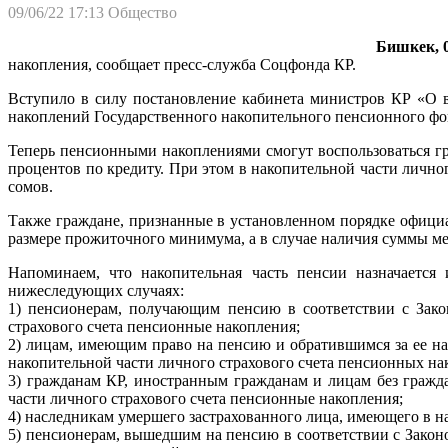
09/06/22 17:13
Общество
Бишкек, 0
накопления, сообщает пресс-служба Соцфонда КР.
Вступило в силу постановление кабинета министров КР «О 
накоплений Государственного накопительного пенсионного фо
Теперь пенсионными накоплениями смогут воспользоваться г
процентов по кредиту. При этом в накопительной части личног
сомов.
Также граждане, признанные в установленном порядке офици
размере прожиточного минимума, а в случае наличия суммы м
Напоминаем, что накопительная часть пенсии назначается
нижеследующих случаях:
1) пенсионерам, получающим пенсию в соответствии с Зак
страхового счета пенсионные накопления;
2) лицам, имеющим право на пенсию и обратившимся за ее н
накопительной части личного страхового счета пенсионных на
3) гражданам КР, иностранным гражданам и лицам без граж
части личного страхового счета пенсионные накопления;
4) наследникам умершего застрахованного лица, имеющего в н
5) пенсионерам, вышедшим на пенсию в соответствии с Зако