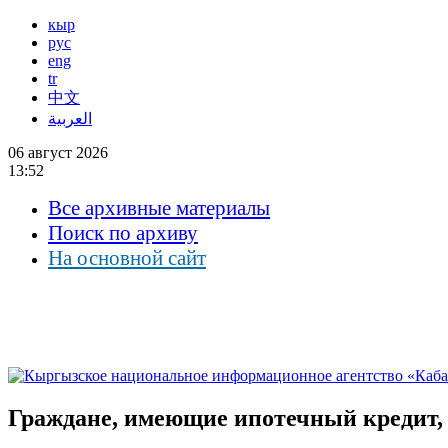
кыр
рус
eng
tr
中文
العربية
06 август 2026
13:52
Все архивные материалы
Поиск по архиву
На основной сайт
Граждане, имеющие ипотечный кредит, 