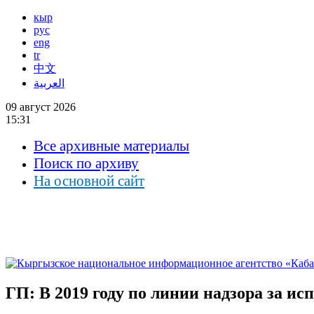
кыр
рус
eng
tr
中文
العربية
09 август 2026
15:31
Все архивные материалы
Поиск по архиву
На основной сайт
ГП: В 2019 году по линии надзора за и