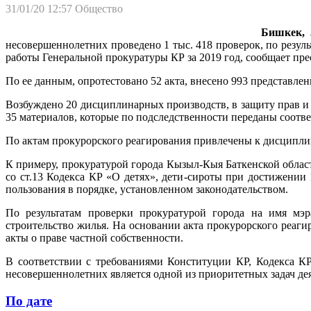
31/01/20 12:57
Общество
Бишкек, 3
несовершеннолетних проведено 1 тыс. 418 проверок, по резул
работы Генеральной прокуратуры КР за 2019 год, сообщает пре
По ее данным, опротестовано 52 акта, внесено 993 представле
Возбуждено 20 дисциплинарных производств, в защиту прав и 
35 материалов, которые по подследственности переданы соотв
По актам прокурорского реагирования привлечены к дисциплин
К примеру, прокуратурой города Кызыл-Кыя Баткенской област
со ст.13 Кодекса КР «О детях», дети-сироты при достижени
пользования в порядке, установленном законодательством.
По результатам проверки прокуратурой города на имя мэр
строительство жилья. На основании акта прокурорского реаги
акты о праве частной собственности.
В соответствии с требованиями Конституции КР, Кодекса КР
несовершеннолетних является одной из приоритетных задач де
По дате