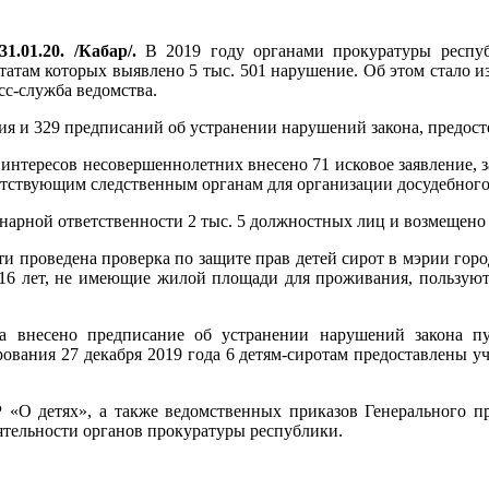
1.01.20. /Кабар/.
В 2019 году органами прокуратуры респуб
ьтатам которых выявлено 5 тыс. 501 нарушение. Об этом стало и
сс-служба ведомства.
ния и 329 предписаний об устранении нарушений закона, предос
интересов несовершеннолетних внесено 71 исковое заявление, 
етствующим следственным органам для организации досудебного
арной ответственности 2 тыс. 5 должностных лиц и возмещено г
и проведена проверка по защите прав детей сирот в мэрии город
и 16 лет, не имеющие жилой площади для проживания, пользую
а внесено предписание об устранении нарушений закона пу
рования 27 декабря 2019 года 6 детям-сиротам предоставлены у
 «О детях», а также ведомственных приказов Генерального п
ятельности органов прокуратуры республики.