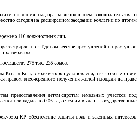
лики по линии надзора за исполнением законодательства о
звестно сегодня на расширенном заседании коллегии по итогам
тережено 110 должностных лиц.
зарегистрировано в Едином реестре преступлений и проступков
 производства.
осударству 275 тыс. 235 сомов.
а Кызыл-Кыя, в ходе которой установлено, что в соответствии
тся правом внеочередного получения жилой площади на праве
тем предоставления детям-сиротам земельных участков под
частки площадью по 0,06 га, о чем им выданы государственные
рокурора КР, обеспечение защиты прав и законных интересов