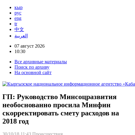
кыр
рус
eng
tr
中文
العربية
07 август 2026
10:30
Все архивные материалы
Поиск по архиву
На основной сайт
ГП: Руководство Минсоцразвития
необоснованно просила Минфин
скорректировать смету расходов на
2018 год
30/10/18 11:43
Происшествия