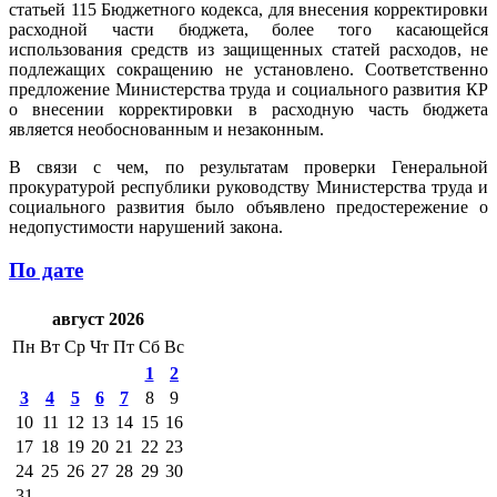
статьей 115 Бюджетного кодекса, для внесения корректировки
расходной части бюджета, более того касающейся
использования средств из защищенных статей расходов, не
подлежащих сокращению не установлено. Соответственно
предложение Министерства труда и социального развития КР
о внесении корректировки в расходную часть бюджета
является необоснованным и незаконным.
В связи с чем, по результатам проверки Генеральной
прокуратурой республики руководству Министерства труда и
социального развития было объявлено предостережение о
недопустимости нарушений закона.
По дате
август 2026
Пн
Вт
Ср
Чт
Пт
Сб
Вс
1
2
3
4
5
6
7
8
9
10
11
12
13
14
15
16
17
18
19
20
21
22
23
24
25
26
27
28
29
30
31