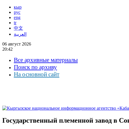
кыр
рус
eng
tr
中文
العربية
06 август 2026
20:42
Все архивные материалы
Поиск по архиву
На основной сайт
Государственный племенной завод в Со