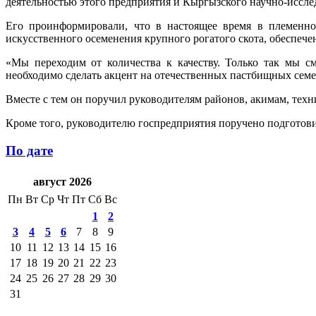
деятельностью этого предприятия и Кыргызского научно-иссле
Его проинформировали, что в настоящее время в племенно
искусственного осеменения крупного рогатого скота, обеспеч
«Мы переходим от количества к качеству. Только так мы с
необходимо сделать акцент на отечественных пастбищных семе
Вместе с тем он поручил руководителям районов, акимам, тех
Кроме того, руководителю госпредприятия поручено подготови
По дате
август 2026
Пн
Вт
Ср
Чт
Пт
Сб
Вс
1
2
3
4
5
6
7
8
9
10
11
12
13
14
15
16
17
18
19
20
21
22
23
24
25
26
27
28
29
30
31