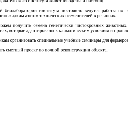
довательского института животноводства и пастбищ.
й биолаборатории института постоянно ведутся работы по
ению жидким азотом технических осеменителей в регионах.
можем получить семена генетически чистокровных животных.
нах, которые адаптированы к климатическим условиям и прошли 
никам организовать специальные учебные семинары для фермеров
ть сметный проект по полной реконструкции объекта.