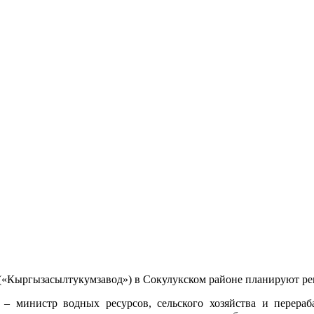
(«Кыргызасылтукумзавод») в Сокулукском районе планируют рек
а – министр водных ресурсов, сельского хозяйства и перер