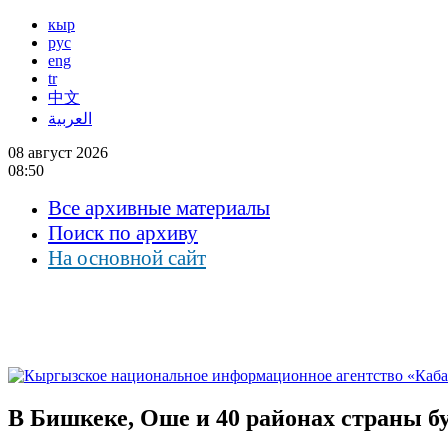
кыр
рус
eng
tr
中文
العربية
08 август 2026
08:50
Все архивные материалы
Поиск по архиву
На основной сайт
В Бишкеке, Оше и 40 районах страны 