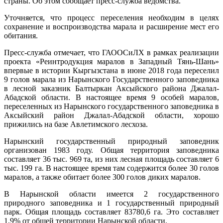
страны. Об этом сообщает пресс-служба ведомства.
Уточняется, что процесс переселения необходим в целях
сохранение и воспроизводства марала и расширение мест его
обитания.
Пресс-служба отмечает, что ГАООСиЛХ в рамках реализации
проекта «Реинтродукция маралов в Западный Тянь-Шань»
впервые в истории Кыргызстана в июне 2018 года переселил
9 голов марала из Нарынского Государственного заповедника
в лесной заказник Балтыркан Аксыйского района Джалал-
Абадской области. В настоящее время 9 особей маралов,
переселенных из Нарынского государственного заповедника в
Аксыйский район Джалал-Абадской области, хорошо
прижились на базе Авлетимского лесхоза.
Нарынский государственный природный заповедник
организован 1983 году. Общая территория заповедника
составляет 36 тыс. 969 та, из них лесная площадь составляет 6
тыс. 199 га. В настоящее время там содержится более 30 голов
маралов, а также обитает более 300 голов диких маралов.
В Нарынской области имеется 2 государственного
природного заповедника и 1 государственный природный
парк. Общая площадь составляет 83780,6 га. Это составляет
1,9% от общей территории Нарынской области.