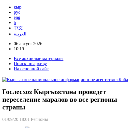
кыр
рус
eng
tr
中文
العربية
06 август 2026
10:19
Все архивные материалы
Поиск по архиву
На основной сайт
Гослесхоз Кыргызстана проведет
переселение маралов во все регионы
страны
01/09/20 18:01
Регионы