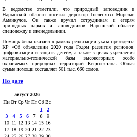
В ведомстве отметили, что природный заповедник в
Нарынской области посетил директор Гослесхоза Мирслав
Аманкулов. Он также вручил сотрудникам и егерям
природных парков и заповедников Нарынской области
спецодежду и еженедельники.
Помощь была оказана в рамках реализации указа президента
КР «Об объявлении 2020 года Годом развития регионов,
цифровизации и защиты детей», а также в целях укрепления
материально-технической базы высокогорных особо
охраняемых природных территорий Кыргызстана. Общая
сумма помощи составляет 501 тыс. 660 сомов.
По дате
август 2026
Пн
Вт
Ср
Чт
Пт
Сб
Вс
1
2
3
4
5
6
7
8
9
10
11
12
13
14
15
16
17
18
19
20
21
22
23
24
25
26
27
28
29
30