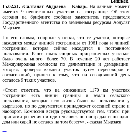
Бишкек,
15.02.21. /Салтанат Абдраева – Кабар/.
На данный момент
имеется 9 неописанных участков на госгранице. Об этом
сегодня на брифинге сообщил заместитель председателя
Государственного агентства по земельным ресурсам Абдулат
Мырзаев.
По его словам, спорные участки, это те участки, которые
находятся между линией госграницы от 1961 года и линией
госграницы, которая сейчас находится в постоянном
пользовании. Ранее таких спорных приграничных участков
было очень много, более 70. В течение 20 лет работает
Международная комиссия по делимитации и демаркации,
которая, проверяя каждый участок путем переговоров и
согласований, пришла к тому, что на сегодняшний день
осталось 9 таких участков.
«Стоит отметить, что на описанных 1170 км участках
госграницы есть линии границы и земли сельского
пользования, которые всю жизнь были на пользовании у
кыргызов, но по документам принадлежат соседней стране и
наоборот. Комиссия всегда руководствуется тем, чтобы при
принятии решения ни один человек не пострадал и ни один
дом или сарай не остался на том берегу», - сказал Мырзаев.