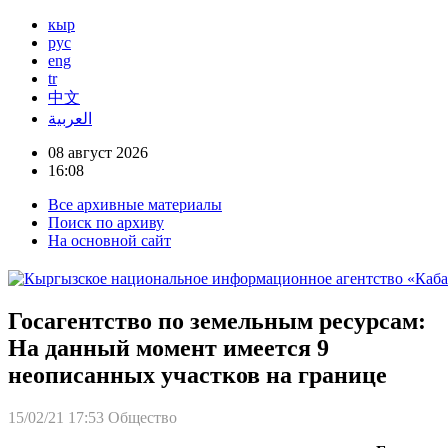
кыр
рус
eng
tr
中文
العربية
08 август 2026
16:08
Все архивные материалы
Поиск по архиву
На основной сайт
Госагентство по земельным ресурсам:
На данный момент имеется 9
неописанных участков на границе
15/02/21 17:53
Общество