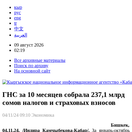
кыр
рус
eng
tr
中文
العربية
09 август 2026
02:19
Все архивные материалы
Поиск по архиву
На основной сайт
ГНС за 10 месяцев собрала 237,1 млрд
сомов налогов и страховых взносов
04/11/24 09:10
Экономика
Бишкек,
04.11.24. /Индира Камчыбекова-Кабар/.
За январь-октябрь