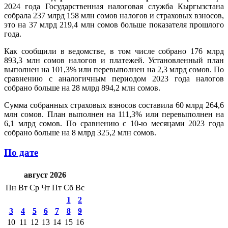
2024 года Государственная налоговая служба Кыргызстана
собрала 237 млрд 158 млн сомов налогов и страховых взносов,
это на 37 млрд 219,4 млн сомов больше показателя прошлого
года.
Как сообщили в ведомстве, в том числе собрано 176 млрд
893,3 млн сомов налогов и платежей. Установленный план
выполнен на 101,3% или перевыполнен на 2,3 млрд сомов. По
сравнению с аналогичным периодом 2023 года налогов
собрано больше на 28 млрд 894,2 млн сомов.
Сумма собранных страховых взносов составила 60 млрд 264,6
млн сомов. План выполнен на 111,3% или перевыполнен на
6,1 млрд сомов. По сравнению с 10-ю месяцами 2023 года
собрано больше на 8 млрд 325,2 млн сомов.
По дате
август 2026
Пн
Вт
Ср
Чт
Пт
Сб
Вс
1
2
3
4
5
6
7
8
9
10
11
12
13
14
15
16