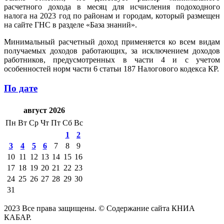
расчетного дохода в месяц для исчисления подоходного
налога на 2023 год по районам и городам, который размещен
на сайте ГНС в разделе «База знаний».
Минимальный расчетный доход применяется ко всем видам
получаемых доходов работающих, за исключением доходов
работников, предусмотренных в части 4 и с учетом
особенностей норм части 6 статьи 187 Налогового кодекса КР.
По дате
август 2026
Пн
Вт
Ср
Чт
Пт
Сб
Вс
1
2
3
4
5
6
7
8
9
10
11
12
13
14
15
16
17
18
19
20
21
22
23
24
25
26
27
28
29
30
31
2023 Все права защищены. © Содержание сайта КНИА
КАБАР.