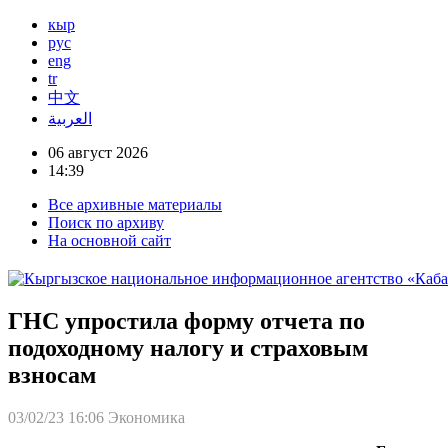
кыр
рус
eng
tr
中文
العربية
06 август 2026
14:39
Все архивные материалы
Поиск по архиву
На основной сайт
ГНС упростила форму отчета по
подоходному налогу и страховым
взносам
03/02/23 16:06
Экономика