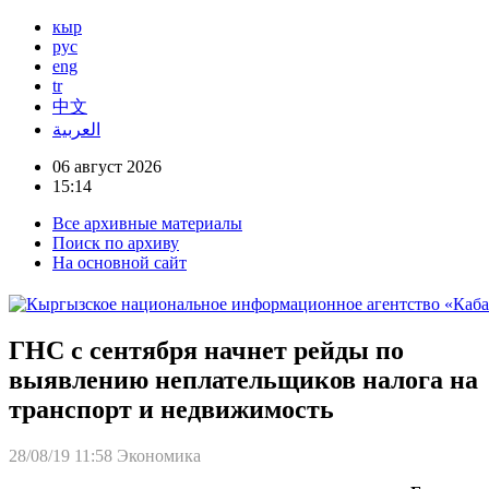
кыр
рус
eng
tr
中文
العربية
06 август 2026
15:14
Все архивные материалы
Поиск по архиву
На основной сайт
ГНС с сентября начнет рейды по
выявлению неплательщиков налога на
транспорт и недвижимость
28/08/19 11:58
Экономика