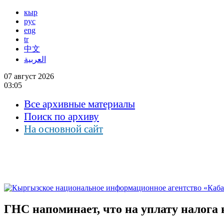
кыр
рус
eng
tr
中文
العربية
07 август 2026
03:05
Все архивные материалы
Поиск по архиву
На основной сайт
ГНС напоминает, что на уплату налога 