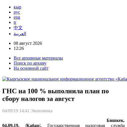
кыр
рус
eng
tr
中文
العربية
08 август 2026
12:26
Все архивные материалы
Поиск по архиву
На основной сайт
ГНС на 100 % выполнила план по
сбору налогов за август
04/09/19 14:41
Экономика
Бишкек,
04.09.19. /Кабар/.
Государственная налоговая служба