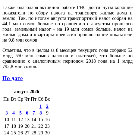
Также благодаря активной работе ГНС достигнуты хорошие
показатели по сбору налога на транспорт, жилые дома и
землю. Так, по итогам августа транспортный налог собран на
44,1 млн сомов больше по сравнению с августом прошлого
года, земельный налог – на 19 млн сомов больше, налог на
жилые дома и квартиры превысил прошлогодние показатели
на 9,8 млн сомов.
Отметим, что в целом за 8 месяцев текущего года собрано 52
млрд 550 млн сомов налогов и платежей, что больше по
сравнению с аналогичным периодом 2018 года на 1 млрд
792,8 млн сомов.
По дате
август 2026
Пн
Вт
Ср
Чт
Пт
Сб
Вс
1
2
3
4
5
6
7
8
9
10
11
12
13
14
15
16
17
18
19
20
21
22
23
24
25
26
27
28
29
30