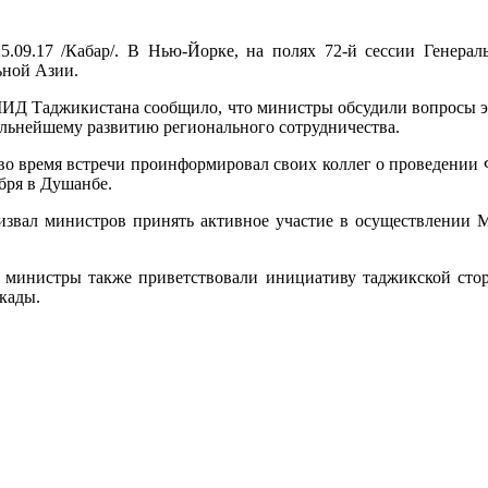
5.09.17 /Кабар/. В Нью-Йорке, на полях 72-й сессии Генер
ьной Азии.
МИД Таджикистана сообщило, что министры обсудили вопросы эк
альнейшему развитию регионального сотрудничества.
 время встречи проинформировал своих коллег о проведении Ф
бря в Душанбе.
извал министров принять активное участие в осуществлении 
ом министры также приветствовали инициативу таджикской сто
кады.