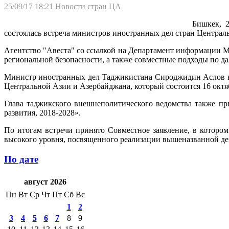
25/09/17 18:21
Новости стран ЦА
Бишкек, 2
состоялась встреча министров иностранных дел стран Централ
Агентство "Авеста" со ссылкой на Департамент информации 
региональной безопасности, а также совместные подходы по д
Министр иностранных дел Таджикистана Сироджидин Аслов во
Центральной Азии и Азербайджана, который состоится 16 октя
Глава таджикского внешнеполитического ведомства также пр
развития, 2018-2028».
По итогам встречи принято Совместное заявление, в котор
высокого уровня, посвященного реализации вышеназванной де
По дате
август 2026
Пн
Вт
Ср
Чт
Пт
Сб
Вс
1
2
3
4
5
6
7
8
9