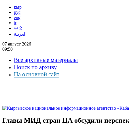
кыр
рус
eng
tr
中文
العربية
07 август 2026
09:50
Все архивные материалы
Поиск по архиву
На основной сайт
Главы МИД стран ЦА обсудили перспек