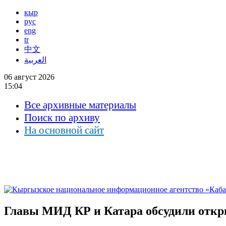
кыр
рус
eng
tr
中文
العربية
06 август 2026
15:04
Все архивные материалы
Поиск по архиву
На основной сайт
Главы МИД КР и Катара обсудили откр