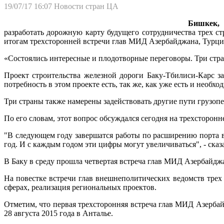
19/07/17 16:07
Новости стран ЦА
Бишкек,
разработать дорожную карту будущего сотрудничества трех с
итогам трехсторонней встречи глав МИД Азербайджана, Турции
«Состоялись интересные и плодотворные переговоры. Три стра
Проект строительства железной дороги Баку-Тбилиси-Карс за
потребность в этом проекте есть, так же, как уже есть и необх
Три страны также намерены задействовать другие пути грузопе
По его словам, этот вопрос обсуждался сегодня на трехсторон
"В следующем году завершатся работы по расширению порта 
год. И с каждым годом эти цифры могут увеличиваться", - ска
В Баку в среду прошла четвертая встреча глав МИД Азербайд
На повестке встречи глав внешнеполитических ведомств трех
сферах, реализация региональных проектов.
Отметим, что первая трехсторонняя встреча глав МИД Азербайд
28 августа 2015 года в Анталье.