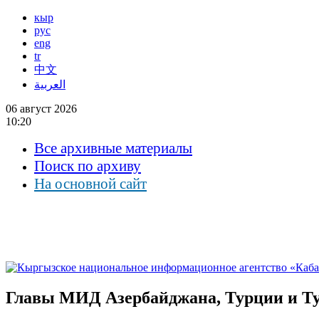
кыр
рус
eng
tr
中文
العربية
06 август 2026
10:20
Все архивные материалы
Поиск по архиву
На основной сайт
Главы МИД Азербайджана, Турции и Ту