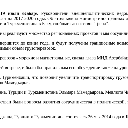
 19 июля /Кабар/.
Руководители внешнеполитических ведо
тран на 2017-2020 годы. Об этом заявил министр иностранных
 и Туркменистана в Баку, сообщает агентство "Тренд".
ны реализуют множество региональных проектов и мы обсудили 
вершится до конца года, и будут получены грандиозные возмо
одимый объем грузоперевозок.
ревозок - морские и магистральные, сказал глава МИД Азербайд
ней встрече, и было бы правильным его обсуждение также на уро
в Туркменбаши, что позволит увеличить транспортировку грузо
зал Мамедъяров.
жана, Турции и Туркменистана Эльмара Мамедъярова, Мевлюта Ч
 стран были вопросы развития сотрудничества в политической, 
жана, Турции и Туркменистана состоялась 26 мая 2014 года в Бак