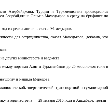
мств Азербайджана, Турции и Туркменистана договорились
 дел Азербайджана Эльмар Мамедъяров в среду на брифинге по
ход их реализации», - сказал Мамедъяров.
жности для сотрудничества, сказал Мамедъяров, добавив, что
жана.
вне других министерств и ведомств.
в между портами Алят и Туркменбаши до 25 миллионов тонн в
авушоглу и Рашида Мередова.
экономической, энергетической, транспортной и гуманитарной
у, вторая встреча — 29 января 2015 года в Ашхабаде, третья -