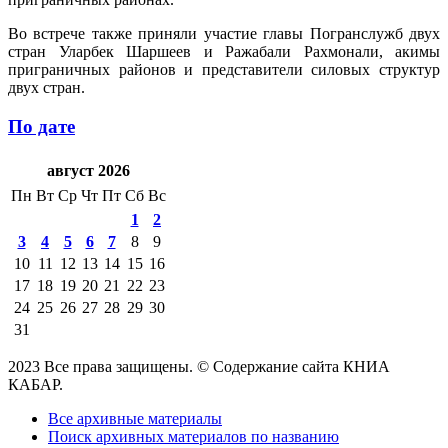
Во встрече также приняли участие главы Погранслужб двух
стран Уларбек Шаршеев и Ражабали Рахмонали, акимы
приграничных районов и представители силовых структур
двух стран.
По дате
август 2026
Пн
Вт
Ср
Чт
Пт
Сб
Вс
1
2
3
4
5
6
7
8
9
10
11
12
13
14
15
16
17
18
19
20
21
22
23
24
25
26
27
28
29
30
31
2023 Все права защищены. © Содержание сайта КНИА
КАБАР.
Все архивные материалы
Поиск архивных материалов по названию