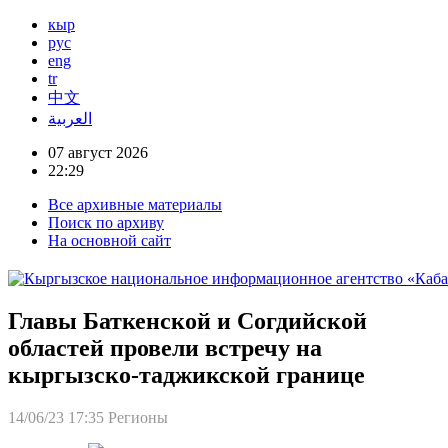
кыр
рус
eng
tr
中文
العربية
07 август 2026
22:29
Все архивные материалы
Поиск по архиву
На основной сайт
Главы Баткенской и Согдийской
областей провели встречу на
кыргызско-таджикской границе
14/06/23 17:35
Регионы