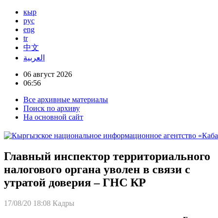
кыр
рус
eng
tr
中文
العربية
06 август 2026
06:56
Все архивные материалы
Поиск по архиву
На основной сайт
Главный инспектор территориального
налогового органа уволен в связи с
утратой доверия – ГНС КР
17/08/20 18:08
Кадры