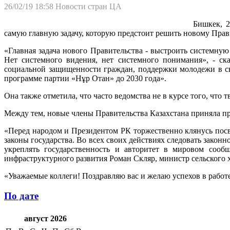
26/02/19 18:58
Новости стран ЦА
Бишкек, 2
самую главную задачу, которую предстоит решить новому Прав
«Главная задача нового Правительства - выстроить системную 
Нет системного видения, нет системного понимания», - ск
социальной защищенности граждан, поддержки молодежи в с
программе партии «Нұр Отан» до 2030 года».
Она также отметила, что часто ведомства не в курсе того, что т
Между тем, новые члены Правительства Казахстана приняла пр
«Перед народом и Президентом РК торжественно клянусь посв
законы государства. Во всех своих действиях следовать закон
укреплять государственность и авторитет в мировом соо
инфраструктурного развития Роман Скляр, министр сельского
«Уважаемые коллеги! Поздравляю вас и желаю успехов в работ
По дате
август 2026