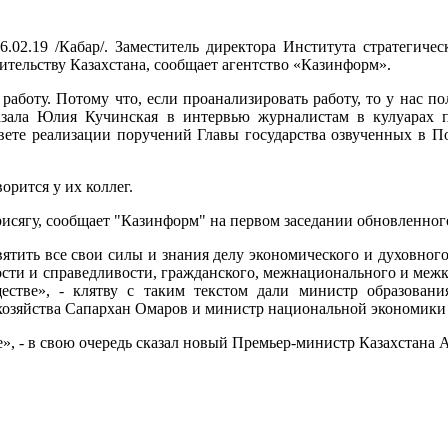
6.02.19 /Кабар/. Заместитель директора Института стратеги
ительству Казахстана, сообщает агентство «Казинформ».
работу. Потому что, если проанализировать работу, то у нас по
азала Юлия Кучинская в интервью журналистам в кулуарах п
вете реализации поручений Главы государства озвученных в П
ворится у их коллег.
исягу, сообщает "Казинформ" на первом заседании обновленног
ятить все свои силы и знания делу экономического и духовного
ности и справедливости, гражданского, межнационального и меж
бществе», - клятву с таким текстом дали министр образов
 хозяйства Сапархан Омаров и министр национальной экономики
е», - в свою очередь сказал новый Премьер-министр Казахстана