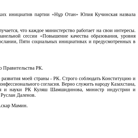
ческих инициатив партии «Нұр Отан» Юлия Кучинская назвала
лучается, что каждое министерство работает на свои интересы.
анельной сессии «Повышение качества образования, уровня
ослании, Пяти социальных инициативах и предусмотренных в
о Правительства РК.
 развития моей страны - РК. Строго соблюдать Конституцию и
конфессионального согласия. Верно служить народу Казахстана,
ания и науки РК Куляш Шамшидинова, министр индустрии и
 Руслан Даленов.
 Аскар Мамин.