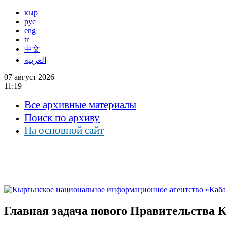
кыр
рус
eng
tr
中文
العربية
07 август 2026
11:19
Все архивные материалы
Поиск по архиву
На основной сайт
Главная задача нового Правительства К