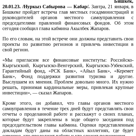
Бишкек,
20.01.23. /Нуркыз Сабырова — Кабар/.
Завтра, 21 января, в
Бишкеке пройдет встреча глав местных госадминистраций и
руководителей органов местного самоуправления с
председателями правлений финансовых фондов. Об этом
сегодня сообщил глава кабмина Акылбек Жапаров.
По его словам, на этой встрече они должны представить свои
проекты по развитию регионов и привлечь инвестиции в
свой регион.
«Мы пригласим все финансовые институты: Российско-
Кыргызский, Кыргызско-Венгерский, Кыргызско-Узбекский,
Гарантийный фонд, «РСК Банк», «Айыл Банк», «Керемет
Банк», Фонд поддержки развития туризма и другие.
Выслушаем их мнения. Проблем довольно много. Их нужно
решать, принимая кардинальные меры, привлекая крупные
инвестиции», — сказал Жапаров.
Кроме этого, он добавил, что главы органов местного
самоуправления в течение трех дней будут представлять свои
отчеты о проделанной работе и расскажут о своих планах,
которые будут закреплены в ходе общего заседания под
председательством главы кабмина. Оценки представленным
докладам будут даны на областных коллегиях, где будет
озвучено, кто продолжит работу и кто сложит полномочия.