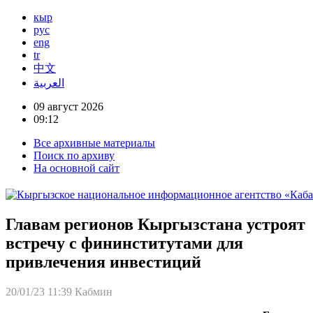
кыр
рус
eng
tr
中文
العربية
09 август 2026
09:12
Все архивные материалы
Поиск по архиву
На основной сайт
Главам регионов Кыргызстана устроят
встречу с фининститутами для
привлечения инвестиций
20/01/23 11:39
Кабмин