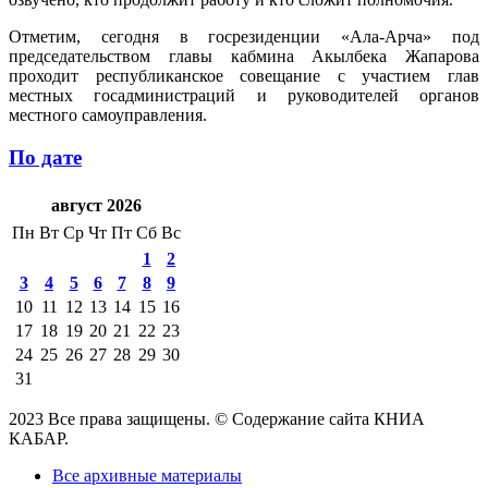
Отметим, сегодня в госрезиденции «Ала-Арча» под
председательством главы кабмина Акылбека Жапарова
проходит республиканское совещание с участием глав
местных госадминистраций и руководителей органов
местного самоуправления.
По дате
август 2026
Пн
Вт
Ср
Чт
Пт
Сб
Вс
1
2
3
4
5
6
7
8
9
10
11
12
13
14
15
16
17
18
19
20
21
22
23
24
25
26
27
28
29
30
31
2023 Все права защищены. © Содержание сайта КНИА
КАБАР.
Все архивные материалы