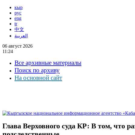
кыр
рус
eng
tr
中文
العربية
06 август 2026
11:24
Все архивные материалы
Поиск по архиву
На основной сайт
Глава Верховного суда КР: В том, что 
подследственные