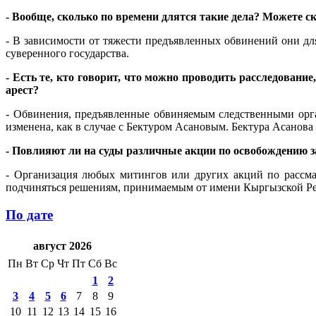
- Вообще, сколько по времени длятся такие дела? Можете 
- В зависимости от тяжести предъявленных обвинений они дл
суверенного государства.
- Есть те, кто говорит, что можно проводить расследован
арест?
- Обвинения, предъявленные обвиняемым следственными орган
изменена, как в случае с Бектуром Асановым. Бектура Асанова
- Повлияют ли на суды различные акции по освобождению
- Организация любых митингов или других акций по рассма
подчиняться решениям, принимаемым от имени Кыргызской Рес
По дате
август 2026
Пн
Вт
Ср
Чт
Пт
Сб
Вс
1
2
3
4
5
6
7
8
9
10
11
12
13
14
15
16