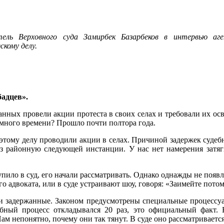
тель Верховного суда Замирбек Базарбеков в интервью аге
кому делу.
бадцев».
анных провели акции протеста в своих селах и требовали их ос
 много времени? Прошло почти полтора года.
 этому делу проводили акции в селах. Причиной задержек судебн
з районную следующей инстанции. У нас нет намерения затяги
тупило в суд, его начали рассматривать. Однако однажды не появ
 адвоката, или в суде устраивают шоу, говоря: «Заимейте потомс
ами задержанные. Законом предусмотрены специальные процесс
бный процесс откладывался 20 раз, это официальный факт. На
Нам непонятно, почему они так тянут. В суде оно рассматривается