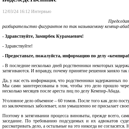
12/03/24 16:12
Интервью
Председа
разбирательство фигурантов по так называемому кемпир-абадс
- Здравствуйте, Замирбек Курамаевич!
- Здравствуйте!
- Предоставьте, пожалуйста, информацию по делу «кемпира
- В последние несколько дней родственники некоторых задерж
затягиваются. И вправду, почему принятие решения заняло так
Да, у нас есть информация, что родственники задержанных по
Мы сами заинтересованы в том, чтобы это дело прошло чере
несколько месяцев после ареста лиц по делу Кемпир-Абада.
Уголовное дело объемное – 60 томов. После того как дело пос
из заключенных заболевает, или умышленно не присылает своего
Поэтому в затягивании процесса виноваты, прежде всего, с
заседание. По требованию подсудимых и их адвокатов суде
рассматривать дело, а остальные на это никогда не согласятся. 