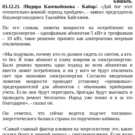
Бишкек,
03.12.21. /Индира Камчыбекова - Кабар/.
«Дай бог этот
отопительно-зимний период пройдем», - заявил председатель
Нацэнергохолдинга Таалайбек Байгазиев.
По его словам, лимиты мощности на потребление на
электроэнергии – однофазным абонентам 5 кВт и трехфазным
– 10 кВт, такое решение принято как альтернатива веерным
отключениям.
«Мы подумали, почему кто-то должен сидеть со светом, а кто-
то без. Я тоже абонент и плачу вовремя за электроэнергию.
Было решено принять один подход ко всем абонентам и
ввести лимит потребления, и ни у кого не будут отключать
свет при экономии электроэнергии. Согласно введенным
лимитам мощности проводит установку «орешковых»
предохранителей для абонентов с обычными приборами
учета. Если они будут перегорать, бригады будут выезжать и
проводить ремонт бесплатно. Народ уже понял и я за это
благодарен», - сказал он.
Он отметил, что сейчас ведется подсчет топливно-
энергетического баланса страны по поручению кабмина.
«Самый главный фактор влияния на энергосистему это, какие
осадки будут в зимний период – снегонакопления. Если воды