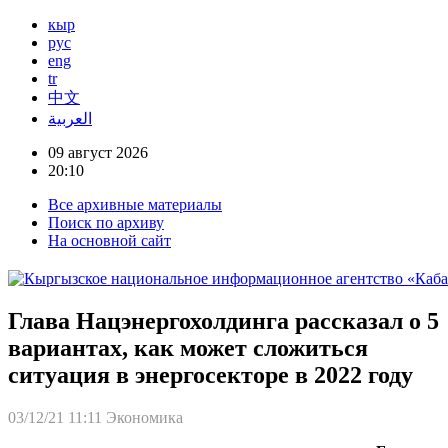
кыр
рус
eng
tr
中文
العربية
09 август 2026
20:10
Все архивные материалы
Поиск по архиву
На основной сайт
Глава Нацэнергохолдинга рассказал о 5
вариантах, как может сложиться
ситуация в энергосекторе в 2022 году
03/12/21 11:11
Экономика