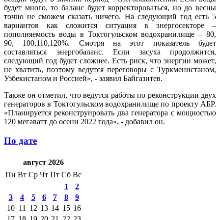
будет много, то баланс будет корректироваться, но до весны
точно не сможем сказать ничего. На следующий год есть 5
вариантов как сложится ситуация в энергосекторе –
пополняемость воды в Токтогульском водохранилище – 80,
90, 100,110,120%. Смотря на этот показатель будет
составляться энергобаланс. Если засуха продолжится,
следующий год будет сложнее. Есть риск, что энергии может,
не хватить, поэтому ведутся переговоры с Туркменистаном,
Узбекистаном и Россией», - заявил Байгазитев.
Также он отметил, что ведутся работы по реконструкции двух
генераторов в Токтогульском водохранилище по проекту АБР.
«Планируется реконструировать два генератора с мощностью
120 мегаватт до осени 2022 года», - добавил он.
По дате
август 2026
Пн
Вт
Ср
Чт
Пт
Сб
Вс
1
2
3
4
5
6
7
8
9
10
11
12
13
14
15
16
17
18
19
20
21
22
23