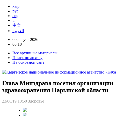
кыр
рус
eng
tr
中文
العربية
09 август 2026
08:18
Все архивные материалы
Поиск по архиву
На основной сайт
Глава Минздрава посетил организации
здравоохранения Нарынской области
23/06/19 10:50
Здоровье