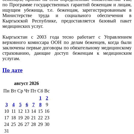
по Программе государственных гарантий беженцам и лицам,
ищущим убежища, т.е. беженцам, зарегистрированным в
Министерстве труда и социального обеспечения в
Кыргызской Республике, предоставляется базовый пакет
медицинских услуг.
Кыргызстан с 2003 года тесно работает с Управлением
верховного комиссара ООН по делам беженцев, когда были
заключены первые договоры по обязательному медицинскому
страхованию, дающие доступ беженцам к медицинским
услугам.
По дате
август 2026
Пн
Вт
Ср
Чт
Пт
Сб
Вс
1
2
3
4
5
6
7
8
9
10
11
12
13
14
15
16
17
18
19
20
21
22
23
24
25
26
27
28
29
30
31