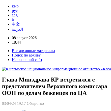
кыр
рус
eng
tr
中文
العربية
08 август 2026
18:44
Все архивные материалы
Поиск по архиву
На основной сайт
Глава Минздрава КР встретился с
представителем Верховного комиссара
ООН по делам беженцев по ЦА
03/04/24 19:17
Общество