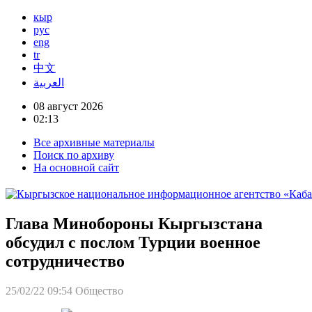
кыр
рус
eng
tr
中文
العربية
08 август 2026
02:13
Все архивные материалы
Поиск по архиву
На основной сайт
Глава Минобороны Кыргызстана
обсудил с послом Турции военное
сотрудничество
25/02/22 09:54
Общество