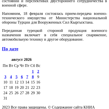
состоянии и перспективах двустороннего сотрудничества в
военной сфере.
Напомним, 18 февраля состоялась прием-передача военно-
технического имущества от Министерства национальной
обороны Турции для Вооруженных Сил Кыргызстана.
Переданная турецкой стороной продукция военного
назначения включает в себя специальное снаряжение,
автомобильную технику и другое оборудование.
По дате
август 2026
Пн
Вт
Ср
Чт
Пт
Сб
Вс
1
2
3
4
5
6
7
8
9
10
11
12
13
14
15
16
17
18
19
20
21
22
23
24
25
26
27
28
29
30
31
2023 Все права защищены. © Содержание сайта КНИА