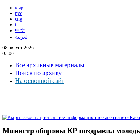
кыр
рус
eng
tr
中文
العربية
08 август 2026
03:00
Все архивные материалы
Поиск по архиву
На основной сайт
Министр обороны КР поздравил молоды