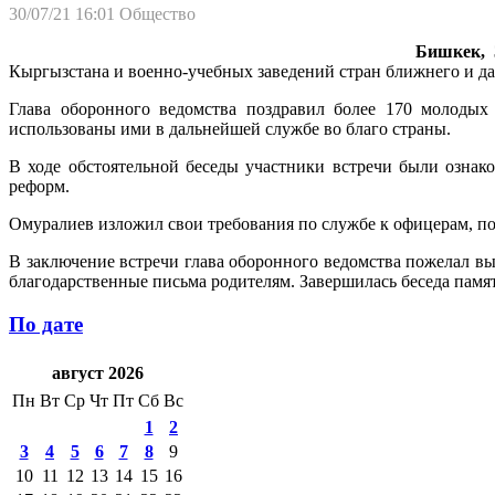
30/07/21 16:01
Общество
Бишкек, 3
Кыргызстана и военно-учебных заведений стран ближнего и да
Глава оборонного ведомства поздравил более 170 молодых
использованы ими в дальнейшей службе во благо страны.
В ходе обстоятельной беседы участники встречи были озна
реформ.
Омуралиев изложил свои требования по службе к офицерам, п
В заключение встречи глава оборонного ведомства пожелал в
благодарственные письма родителям. Завершилась беседа пам
По дате
август 2026
Пн
Вт
Ср
Чт
Пт
Сб
Вс
1
2
3
4
5
6
7
8
9
10
11
12
13
14
15
16