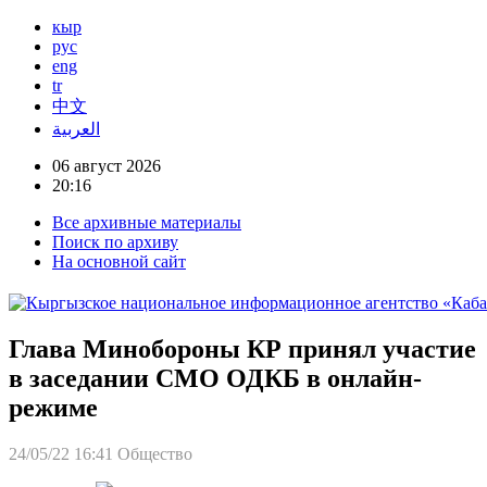
кыр
рус
eng
tr
中文
العربية
06 август 2026
20:16
Все архивные материалы
Поиск по архиву
На основной сайт
Глава Минобороны КР принял участие
в заседании СМО ОДКБ в онлайн-
режиме
24/05/22 16:41
Общество