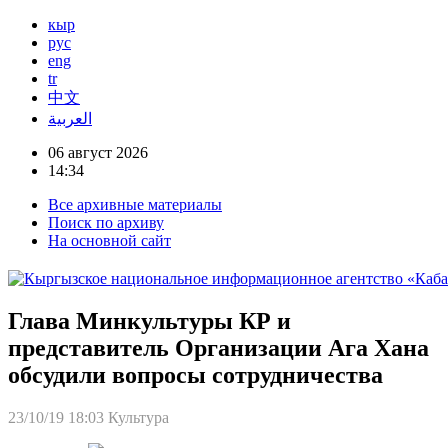
кыр
рус
eng
tr
中文
العربية
06 август 2026
14:34
Все архивные материалы
Поиск по архиву
На основной сайт
Глава Минкультуры КР и
представитель Организации Ага Хана
обсудили вопросы сотрудничества
23/10/19 18:03
Культура