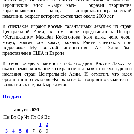
Героический эпос «Кырк кыз» – образец творчества
каракалпакского народа, историко-этнографический
памятник, возраст которого составляет около 2000 лет.
В спектакле играют восемь талантливых девушек из стран
Центральной Азии, в том числе представитель Центра
«Устатшакирт» Махабат Көбөгонова (кыл кыяк, чопо чоор,
комуз, жыгач ооз комуз, вокал). Ранее спектакль при
поддержке Музыкальной инициативы Ага Хана был
представлен в США и Европе.
В свою очередь, министр поблагодарил Кассим-Лакху за
оказываемое внимание к сохранению и развитию культурного
наследия стран Центральной Азии. И отметил, что идея
организации спектакля «Кырк кыз» благоприятно скажется на
развитии культуры Кыргызстана.
По дате
август 2026
Пн
Вт
Ср
Чт
Пт
Сб
Вс
1
2
3
4
5
6
7
8
9