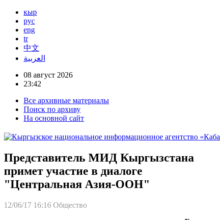
кыр
рус
eng
tr
中文
العربية
08 август 2026
23:42
Все архивные материалы
Поиск по архиву
На основной сайт
Представитель МИД Кыргызстана
примет участие в диалоге
"Центральная Азия-ООН"
12/06/17 16:16
Общество