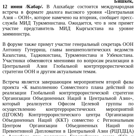
Бишкек,
12 июня /Кабар/.
В Ашхабаде состоится международная
встреча в формате диалога высокого уровня «Центральная
Азия – ООН», которое намечено на вторник, сообщает пресс-
служба МИД Туркменистана. Ожидается, что в нем примет
участие представитель МИД Кыргызстана на уровне
замминистра.
В форуме также примут участие генеральный секретарь ООН
Антониу Гутерриш, главы внешнеполитических ведомств
Казахстана, Таджикистана, Туркменистана и Узбекистана.
Участники обменяются мнениями по вопросам реализации в
Центральной Азии Глобальной контртеррористической
стратегии ООН и другим актуальным темам.
Встреча является завершающим мероприятием второй фазы
проекта «К выполнению Совместного плана действий по
реализации Глобальной контртеррористической стратегии
Организации Объединенных Наций в Центральной Азии»,
который реализуется Офисом Целевой группы по
осуществлению контртеррористических мероприятий
(ЦГОКМ) Контртеррористического центра Организации
Объединенных Наций (ККТ) совместно с Региональным
Центром Организации Объединенных Наций по
Превентивной Дипломатии в Центральной Азии (РЦПДЦА)