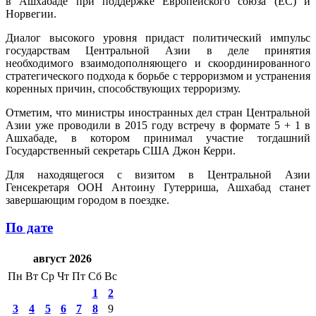
в Ашхабаде при поддержке Европейского союза (ЕС) и
Норвегии.
Диалог высокого уровня придаст политический импульс
государствам Центральной Азии в деле принятия
необходимого взаимодополняющего и скоординированного
стратегического подхода к борьбе с терроризмом и устранения
коренных причин, способствующих терроризму.
Отметим, что министры иностранных дел стран Центральной
Азии уже проводили в 2015 году встречу в формате 5 + 1 в
Ашхабаде, в котором принимал участие тогдашний
Государственный секретарь США Джон Керри.
Для находящегося с визитом в Центральной Азии
Генсекретаря ООН Антоину Гутерриша, Ашхабад станет
завершающим городом в поездке.
По дате
август 2026
Пн
Вт
Ср
Чт
Пт
Сб
Вс
1
2
3
4
5
6
7
8
9