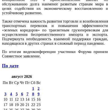
обслуживанию долга наименее развитым странам мира в
целях содействия их экономическому восстановлению и
устойчивому развитию.
Также отмечена важность развития торговли и возобновления
транспортных перевозок и повышения эффективности
«зеленых коридоров» по транзитным грузоперевозкам для
осуществления беспрепятственного импорта и экспорта.
Подчеркнута необходимость взаимной поддержки граждан,
находящихся в других странах в сложный период пандемии.
По итогам видеоконференции участники Форума приняли
Совместное заявление.
По дате
август 2026
Пн
Вт
Ср
Чт
Пт
Сб
Вс
1
2
3
4
5
6
7
8
9
10
11
12
13
14
15
16
17
18
19
20
21
22
23