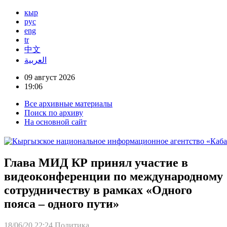
кыр
рус
eng
tr
中文
العربية
09 август 2026
19:06
Все архивные материалы
Поиск по архиву
На основной сайт
Глава МИД КР принял участие в
видеоконференции по международному
сотрудничеству в рамках «Одного
пояса – одного пути»
18/06/20 22:24
Политика