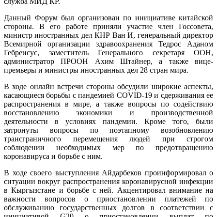
служба МИД КР.
Данный Форум был организован по инициативе китайской
стороны. В его работе приняли участие член Госсовета,
министр иностранных дел КНР Ван И, генеральный директор
Всемирной организации здравоохранения Тедрос Аданом
Гебреисус, заместитель Генерального секретаря ООН,
администратор ПРООН Ахим Штайнер, а также вице-
премьеры и министры иностранных дел 28 стран мира.
В ходе онлайн встречи стороны обсудили широкие аспекты,
касающиеся борьбы с пандемией COVID-19 и сдерживания ее
распространения в мире, а также вопросы по содействию
восстановлению экономики и производственной
деятельности в условиях пандемии. Кроме того, были
затронуты вопросы по поэтапному возобновлению
трансграничного перемещения людей при строгом
соблюдении необходимых мер по предотвращению
коронавируса и борьбе с ним.
В ходе своего выступления Айдарбеков проинформировал о
ситуации вокруг распространения коронавирусной инфекции
в Кыргызстане и борьбе с ней. Акцентировал внимание на
важности вопросов о приостановлении платежей по
обслуживанию государственных долгов в соответствии с
инициативой G20 о приостановлении выплат по