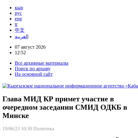
кыр
рус
eng
tr
中文
العربية
07 август 2026
12:52
Все архивные материалы
Поиск по архиву
На основной сайт
Глава МИД КР примет участие в
очередном заседании СМИД ОДКБ в
Минске
19/06/23 10:30
Политика