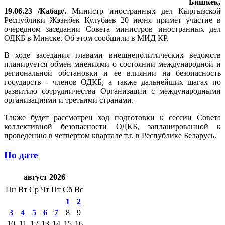
Бишкек,
19.06.23 /Кабар/.
Министр иностранных дел Кыргызской
Республики Жээнбек Кулубаев 20 июня примет участие в
очередном заседании Совета министров иностранных дел
ОДКБ в Минске. Об этом сообщили в МИД КР.
В ходе заседания главами внешнеполитических ведомств
планируется обмен мнениями о состоянии международной и
региональной обстановки и ее влиянии на безопасность
государств - членов ОДКБ, а также дальнейших шагах по
развитию сотрудничества Организации с международными
организациями и третьими странами.
Также будет рассмотрен ход подготовки к сессии Совета
коллективной безопасности ОДКБ, запланированной к
проведению в четвертом квартале т.г. в Республике Беларусь.
По дате
август 2026
Пн
Вт
Ср
Чт
Пт
Сб
Вс
1
2
3
4
5
6
7
8
9
10
11
12
13
14
15
16