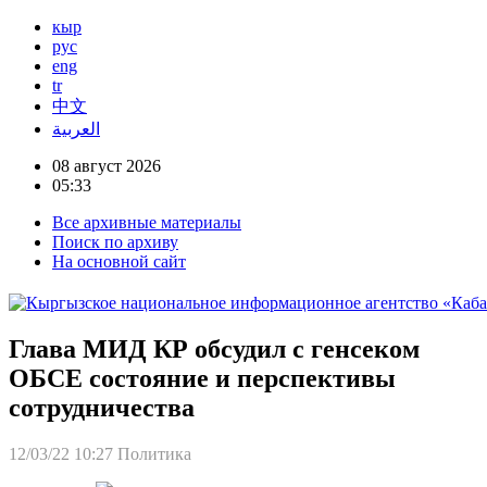
кыр
рус
eng
tr
中文
العربية
08 август 2026
05:33
Все архивные материалы
Поиск по архиву
На основной сайт
Глава МИД КР обсудил с генсеком
ОБСЕ состояние и перспективы
сотрудничества
12/03/22 10:27
Политика