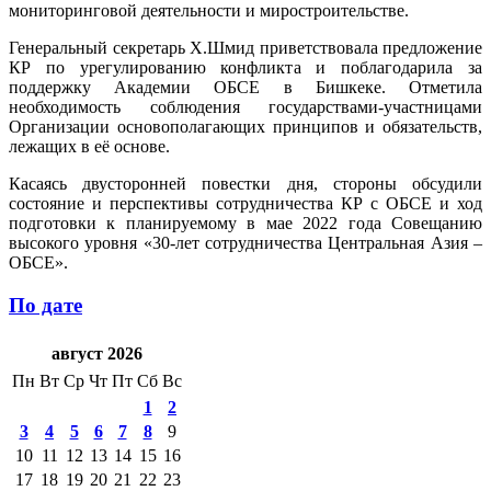
мониторинговой деятельности и миростроительстве.
Генеральный секретарь Х.Шмид приветствовала предложение
КР по урегулированию конфликта и поблагодарила за
поддержку Академии ОБСЕ в Бишкеке. Отметила
необходимость соблюдения государствами-участницами
Организации основополагающих принципов и обязательств,
лежащих в её основе.
Касаясь двусторонней повестки дня, стороны обсудили
состояние и перспективы сотрудничества КР с ОБСЕ и ход
подготовки к планируемому в мае 2022 года Совещанию
высокого уровня «30-лет сотрудничества Центральная Азия –
ОБСЕ».
По дате
август 2026
Пн
Вт
Ср
Чт
Пт
Сб
Вс
1
2
3
4
5
6
7
8
9
10
11
12
13
14
15
16
17
18
19
20
21
22
23