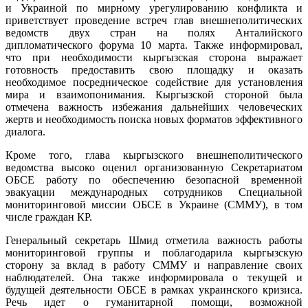
и Украиной по мирному урегулированию конфликта и
приветствует проведение встреч глав внешнеполитических
ведомств двух стран на полях Анталийского
дипломатического форума 10 марта. Также информировал,
что при необходимости кыргызская сторона выражает
готовность предоставить свою площадку и оказать
необходимое посредническое содействие для установления
мира и взаимопонимания. Кыргызской стороной была
отмечена важность избежания дальнейших человеческих
жертв и необходимость поиска новых форматов эффективного
диалога.
Кроме того, глава кыргызского внешнеполитического
ведомства высоко оценил организованную Секретариатом
ОБСЕ работу по обеспечению безопасной временной
эвакуации международных сотрудников Специальной
мониторинговой миссии ОБСЕ в Украине (СММУ), в том
числе граждан КР.
Генеральный секретарь Шмид отметила важность работы
мониторинговой группы и поблагодарила кыргызскую
сторону за вклад в работу СММУ и направление своих
наблюдателей. Она также информировала о текущей и
будущей деятельности ОБСЕ в рамках украинского кризиса.
Речь идет о гуманитарной помощи, возможной