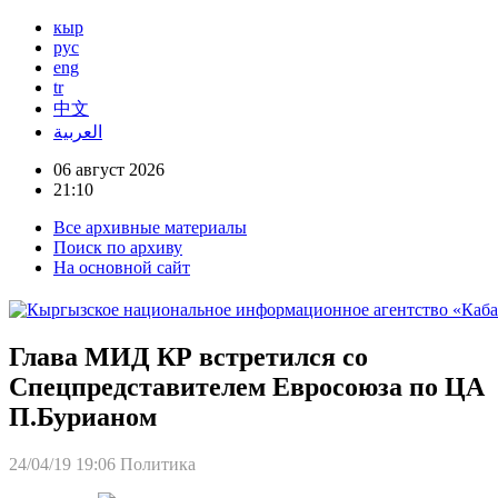
кыр
рус
eng
tr
中文
العربية
06 август 2026
21:10
Все архивные материалы
Поиск по архиву
На основной сайт
Глава МИД КР встретился со
Спецпредставителем Евросоюза по ЦА
П.Бурианом
24/04/19 19:06
Политика