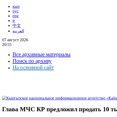
кыр
рус
eng
tr
中文
العربية
07 август 2026
20:55
Все архивные материалы
Поиск по архиву
На основной сайт
Глава МЧС КР предложил продать 10 ты