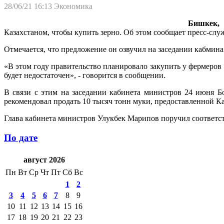
28/06/21 16:13
Экономика
Бишкек, 2
Казахстаном, чтобы купить зерно. Об этом сообщает пресс-сл
Отмечается, что предложение он озвучил на заседании кабмина
«В этом году правительство планировало закупить у фермеров 
будет недостаточен», - говорится в сообщении.
В связи с этим на заседании кабинета министров 24 июня Б
рекомендовал продать 10 тысяч тонн муки, предоставленной Ка
Глава кабинета министров Улукбек Марипов поручил соответс
По дате
август 2026
Пн
Вт
Ср
Чт
Пт
Сб
Вс
1
2
3
4
5
6
7
8
9
10
11
12
13
14
15
16
17
18
19
20
21
22
23