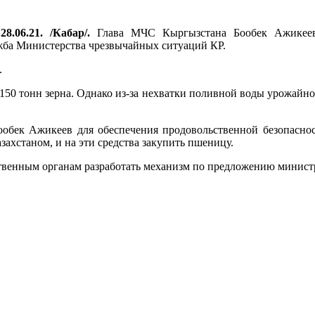
8.06.21. /Кабар/.
Глава МЧС Кыргызстана Бообек Ажикеев 
ужба Министерства чрезвычайных ситуаций КР.
.
150 тонн зерна. Однако из-за нехватки поливной воды урожайност
ообек Ажикеев для обеспечения продовольственной безопасно
захстаном, и на эти средства закупить пшеницу.
твенным органам разработать механизм по предложению минист