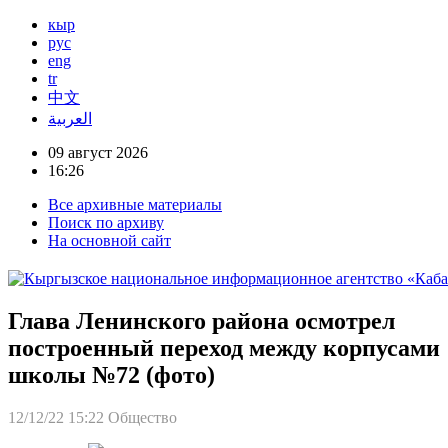
кыр
рус
eng
tr
中文
العربية
09 август 2026
16:26
Все архивные материалы
Поиск по архиву
На основной сайт
Глава Ленинского района осмотрел
построенный переход между корпусами
школы №72 (фото)
12/12/22 15:22
Общество